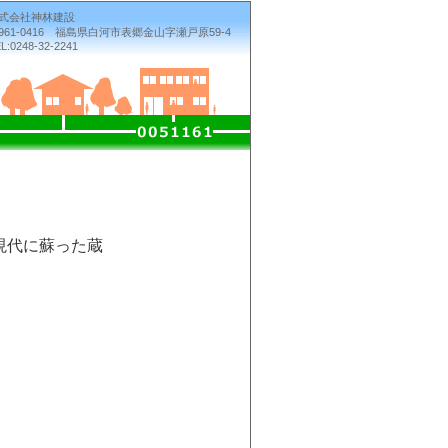
式会社神林建設
961-0416 福島県白河市表郷金山字瀬戸原59-4
L:0248-32-2241
現代に蘇った蔵